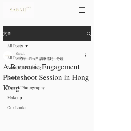
文章
All Posts
Sarah
All Posts
2023年11月19日
讀畢需時 1 分鐘
A Romantic Engagement
Beautiful Wedding
Photoshoot Session in Hong
Beauty Tips
Kong
Travel/ Photography
Makeup
Our Looks